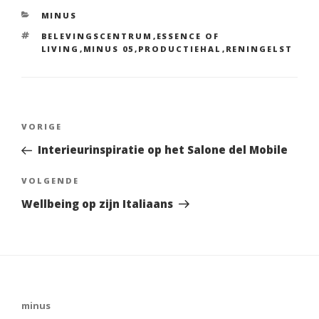
b
er
CATEGORIEËN
MINUS
o
TAGS
BELEVINGSCENTRUM
,
ESSENCE OF
o
LIVING
,
MINUS 05
,
PRODUCTIEHAL
,
RENINGELST
k
Bericht
VORIGE
Vorig
navigatie
bericht
Interieurinspiratie op het Salone del Mobile
VOLGENDE
Volgend
Bericht
Wellbeing op zijn Italiaans
minus