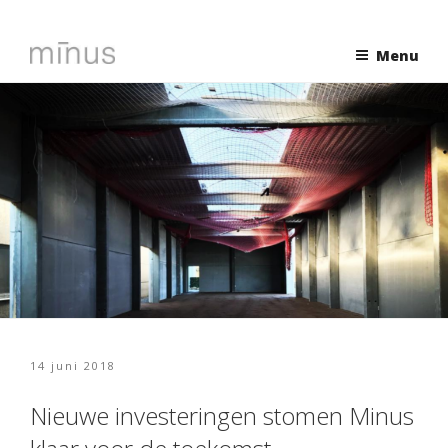
Naar
de
Menu
inhoud
springen
Geplaatst
14 juni 2018
op
Nieuwe investeringen stomen Minus