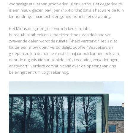
voormalige atelier van grootvader Julien Carton. Het daggedeelte
is een nieuw glazen paviljoen (4 x 4 x 40m) dat als het ware de tuin
binnendringt, maar toch één geheel vormt met de woning.
Het Minus-design krijgt er vorm in keuken, tafel,
bureau/bibliotheek en zithoek/leeshoek. Aan de hand van
zwevende delen wordt de ruimtelijkheid versterkt. “Het is niet
louter een showroom,” verduidelijkt Sophie. “Bezoekers en
groepen zullen de ruimte vanaf dit najaar ook kunnen beleven,
door de organisatie van kookdemo’s, recepties, vergaderingen,
enzovoort.” Verdere communicatie over de opening van ons
belevingscentrum volgt zeker nog.