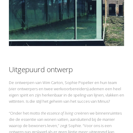
Uitgepuurd ontwerp
De ontwerpen van Wim Carton, Sophie Popelier en hun team
(vier ontwerpers en twee werkvoorbereiders) ademen een heel
eigen spirit en zijn herkenbaar in de speling van lijnen, vlakken en
wittinten. Is die stijl het geheim van het succes van Minus?
“Onder het motto
the essence of living
creëren we binnenruimtes
die de essentie van wonen vatten, aansluitend bij de manier
waarop de bewoners leven,” zegt Sophie. “Voor ons is een
ontwerp pas geslaagd als er geen lijntje meer uitgegomd kan