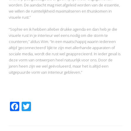
worden. De aandacht mag niet afgeleid worden van de essentie,
we willen de ruimtelijkheid maximaliseren en thuiskomen in
visuele rust.”
“Sophie en ik hebben allebei drukke agenda en dan heb je die
visuele rust in je interieur wel eens nodig om die storm te
counteren,” aldus Wim. “In een maatschappij waarin iedereen
altijd ‘geconnecteerd’ lijkt te zijn met allerhande apparaten of
sociale media, wordt die rust wel geapprecieerd. In ieder geval is
deze vorm van ontwerpen heel natuurlijk voor ons. Door de
jaren heen zijn we wel geëvolueerd, maar het is altijd een
uitgepuurde vorm van interieur gebleven.”
F
T
ac
w
e
itt