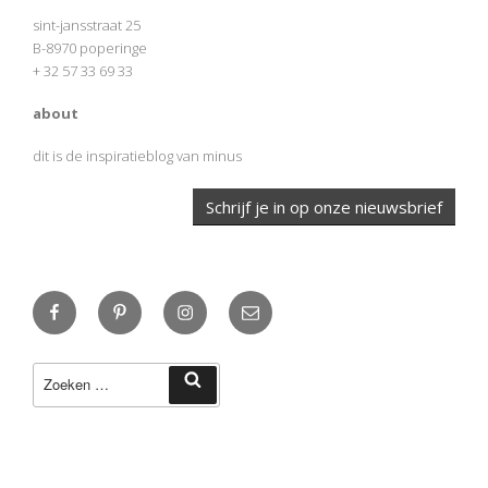
sint-jansstraat 25
B-8970 poperinge
+ 32 57 33 69 33
about
dit is de inspiratieblog van minus
Schrijf je in op onze nieuwsbrief
Facebook
Pinterest
Instagram
E-
mail
Zoeken
Zoeken
naar: