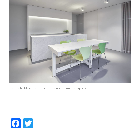
Subtiele kleuraccenten doen de ruimte opleven.
F
T
ac
w