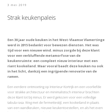
Geplaatst
3 mei 2019
op
Strak keukenpaleis
Een 30 jaar oude keuken in het West-Vlaamse Vlamertinge
werd in 2015 bedankt voor bewezen diensten. Het was
tijd voor een nieuwe wind. minus zorgde bij deze klant
voor een verbluffende metamorfose van de
keukenruimte: een compleet nieuw interieur met een
riant kookeiland. Maar vooral baadt deze keuken nu ook
in het licht, dankzij een ingrijpende renovatie van de
ramen.
Een eerdere ontmoeting op Interieur Kortrijk en een voorliefde
voor strakke architectuur en minimalistisch interieur brachten
deze klant tot bij minus. Er werd gekozen voor een volledige
tabula rasa. Weg met de fermettestijl, een kookeiland in plaats
van een wandkeuken, nieuwe keukentoestellen, en als het even