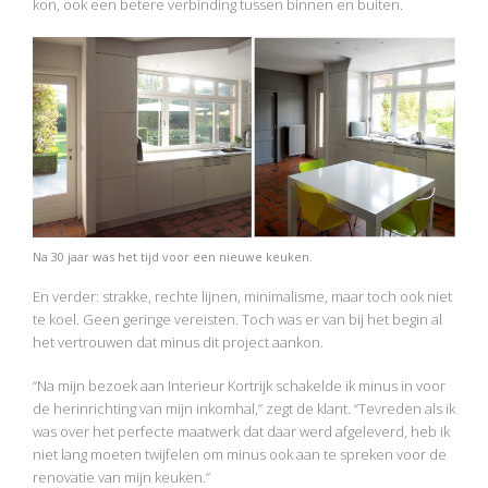
kon, ook een betere verbinding tussen binnen en buiten.
Na 30 jaar was het tijd voor een nieuwe keuken.
En verder: strakke, rechte lijnen, minimalisme, maar toch ook niet
te koel. Geen geringe vereisten. Toch was er van bij het begin al
het vertrouwen dat minus dit project aankon.
“Na mijn bezoek aan Interieur Kortrijk schakelde ik minus in voor
de herinrichting van mijn inkomhal,” zegt de klant. “Tevreden als ik
was over het perfecte maatwerk dat daar werd afgeleverd, heb ik
niet lang moeten twijfelen om minus ook aan te spreken voor de
renovatie van mijn keuken.”