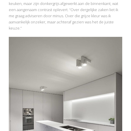
keuken, maar zijn donkergrijs afgewerkt aan de binnenkant, wat
een aangenaam contrast oplevert. “Over dergelijke zaken liet ik
me graag adviseren door minus. Over die grijze kleur was ik
aanvankelijk onzeker, maar achteraf gezien was het de juiste
keuze.”