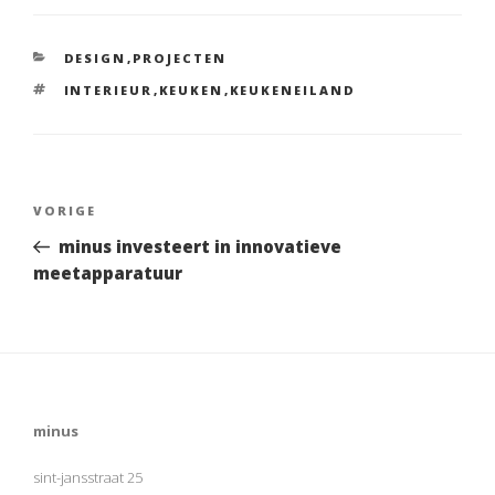
e
itt
b
er
CATEGORIEËN
DESIGN
,
PROJECTEN
o
TAGS
INTERIEUR
,
KEUKEN
,
KEUKENEILAND
o
k
Bericht
VORIGE
Vorig
navigatie
bericht
minus investeert in innovatieve
meetapparatuur
minus
sint-jansstraat 25