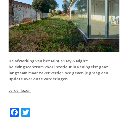
De afwerking van het Minus ‘Day & Night’
belevingscentrum voor interieur in Reningelst gaat
langzaam maar zeker verder. We geven je graag een
update over onze vorderingen.
“Beleven
verder lezen
is
hard
werken
F
T
–
ac
w
Een
stand