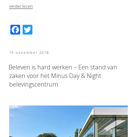
“Minimale
verder lezen
lijnen,
maximale
mogelijkheden”
F
T
ac
w
e
itt
Geplaatst
19 november 2018
b
er
op
o
Beleven is hard werken – Een stand van
zaken voor het Minus Day & Night
o
belevingscentrum
k