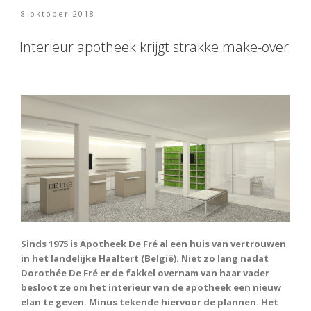
e
itt
van
Geplaatst
8 oktober 2018
b
er
zaken
op
voor
o
Interieur apotheek krijgt strakke make-over
het
o
Minus
Day
k
&
Night
belevingscentrum”
Sinds 1975 is Apotheek De Fré al een huis van vertrouwen
in het landelijke Haaltert (België). Niet zo lang nadat
Dorothée De Fré er de fakkel overnam van haar vader
besloot ze om het interieur van de apotheek een nieuw
elan te geven. Minus tekende hiervoor de plannen. Het