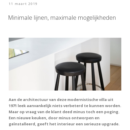
e
itt
Geplaatst
11 maart 2019
b
er
op
o
Minimale lijnen, maximale mogelijkheden
o
k
Aan de architectuur van deze modernistische villa uit
1971 leek aanvankelijk niets verbeterd te kunnen worden.
Maar op vraag van de klant deed minus toch een poging.
Een nieuwe keuken, door minus ontworpen en
geïnstalleerd, geeft het interieur een serieuze upgrade.