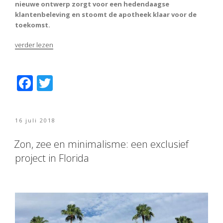
nieuwe ontwerp zorgt voor een hedendaagse
klantenbeleving en stoomt de apotheek klaar voor de
toekomst.
“Interieur
verder lezen
apotheek
krijgt
strakke
F
T
make-
ac
w
over”
e
itt
Geplaatst
16 juli 2018
b
er
op
o
Zon, zee en minimalisme: een exclusief
project in Florida
o
k