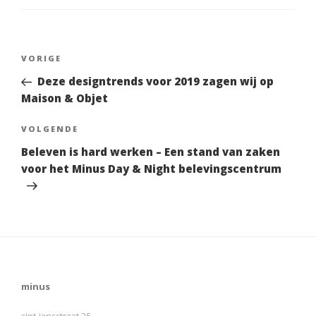
k
Bericht
VORIGE
Vorig
navigatie
bericht
Deze designtrends voor 2019 zagen wij op
Maison & Objet
VOLGENDE
Volgend
Bericht
Beleven is hard werken – Een stand van zaken
voor het Minus Day & Night belevingscentrum
minus
sint-jansstraat 25