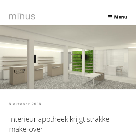
Naar
de
Menu
inhoud
springen
Geplaatst
8 oktober 2018
op
Interieur apotheek krijgt strakke
make-over