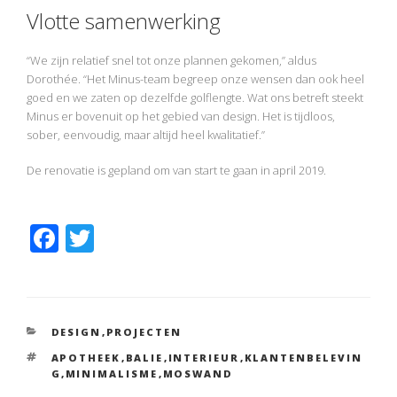
Vlotte samenwerking
“We zijn relatief snel tot onze plannen gekomen,” aldus
Dorothée. “Het Minus-team begreep onze wensen dan ook heel
goed en we zaten op dezelfde golflengte. Wat ons betreft steekt
Minus er bovenuit op het gebied van design. Het is tijdloos,
sober, eenvoudig, maar altijd heel kwalitatief.”
De renovatie is gepland om van start te gaan in april 2019.
F
T
ac
w
e
itt
b
er
CATEGORIEËN
DESIGN
,
PROJECTEN
o
TAGS
APOTHEEK
,
BALIE
,
INTERIEUR
,
KLANTENBELEVIN
o
G
,
MINIMALISME
,
MOSWAND